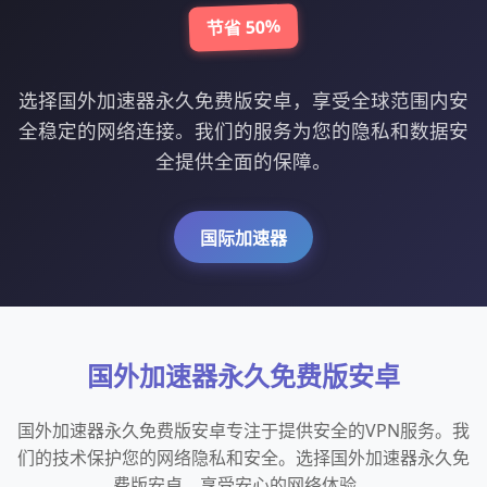
节省 50%
选择国外加速器永久免费版安卓，享受全球范围内安
全稳定的网络连接。我们的服务为您的隐私和数据安
全提供全面的保障。
国际加速器
国外加速器永久免费版安卓
国外加速器永久免费版安卓专注于提供安全的VPN服务。我
们的技术保护您的网络隐私和安全。选择国外加速器永久免
费版安卓，享受安心的网络体验。