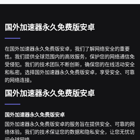
国外加速器永久免费版安卓
在国外加速器永久免费版安卓，我们了解网络安全的重要
性。我们提供全球范围内的高效服务，保护您的网络通信免
受侵犯。我们的技术团队不断创新，确保您的在线活动安全
和私密。选择国外加速器永久免费版安卓，享受安全、可靠
的网络连接。
国外加速器永久免费版安卓
国外加速器永久免费版安卓
国外加速器永久免费版安卓的服务旨在提供安全、可靠的网
络体验。我们的技术保证您的数据和隐私安全，让您无忧访
问全球网络。