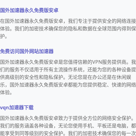
国外加速器永久免费版安卓
在国外加速器永久免费版安卓，我们专注于提供安全的网络连接
体验。我们的加密技术确保您的隐私和数据在全球范围内得到保
护。
免费访问国外网站加速器
国外加速器永久免费版安卓是您值得信赖的VPN服务提供商。我
们的服务不仅适用于所有主流操作系统，还能为您的各种设备提
供高级别的安全性和隐私保护。无论您是在办公还是在休闲娱
乐，国外加速器永久免费版安卓都能为您提供稳定、快速的网络
体验。
vqn加速器下载
国外加速器永久免费版安卓致力于提供全方位的网络安全保护。
我们的服务涵盖各种设备，无论您使用手机、平板还是电脑，都
能享受到同等级别的安全保护。我们的加密技术确保您的每一次