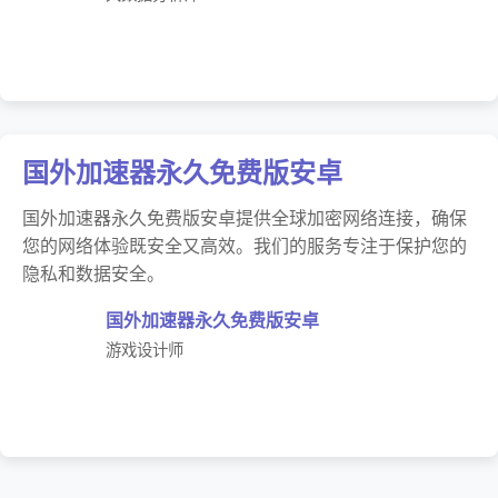
国外加速器永久免费版安卓
国外加速器永久免费版安卓提供全球加密网络连接，确保
您的网络体验既安全又高效。我们的服务专注于保护您的
隐私和数据安全。
国外加速器永久免费版安卓
游戏设计师